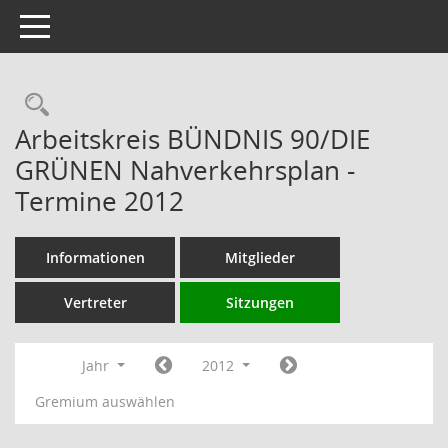
Toggle navigation
Rechercheauswahl
Arbeitskreis BÜNDNIS 90/DIE
GRÜNEN Nahverkehrsplan -
Termine 2012
Informationen
Mitglieder
Vertreter
Sitzungen
Jahr
2012
Gremium auswählen