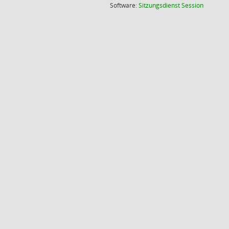
(Wird in
Software:
Sitzungsdienst
Session