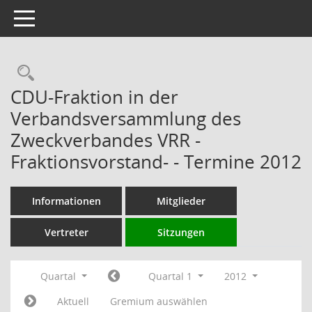
Toggle navigation
Rechercheauswahl
CDU-Fraktion in der
Verbandsversammlung des
Zweckverbandes VRR -
Fraktionsvorstand- - Termine 2012
Informationen
Mitglieder
Vertreter
Sitzungen
Quartal
Quartal 1
2012
Aktuell
Gremium auswählen