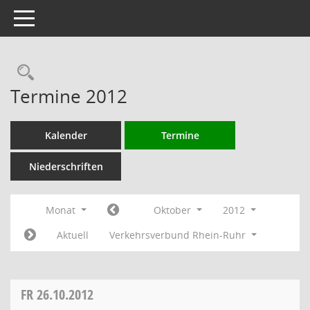
Toggle navigation
Rechercheauswahl
Termine 2012
Kalender
Termine
Niederschriften
Monat
Oktober
2012
Aktuell
Verkehrsverbund Rhein-Ruhr
FR
26.10.2012