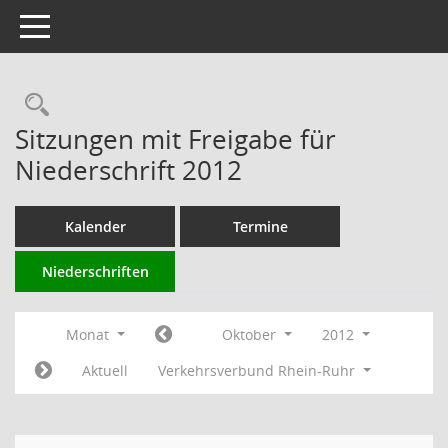
Toggle navigation
Rechercheauswahl
Sitzungen mit Freigabe für
Niederschrift 2012
Kalender
Termine
Niederschriften
Monat
Oktober
2012
Aktuell
Verkehrsverbund Rhein-Ruhr