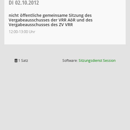
DI
02.10.2012
nicht öffentliche gemeinsame Sitzung des
Vergabeausschusses der VRR AöR und des
Vergabeausschusses des ZV VRR
12:00-13:00 Uhr
(Wird in
1 Satz
Software:
Sitzungsdienst
Session