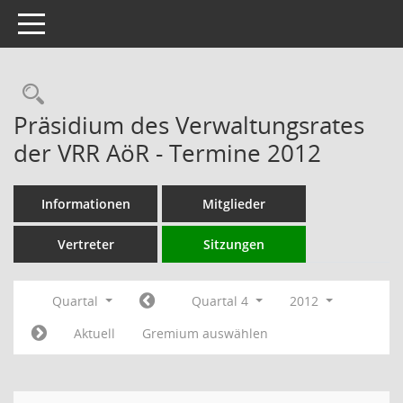
Toggle navigation
Rechercheauswahl
Präsidium des Verwaltungsrates
der VRR AöR - Termine 2012
Informationen
Mitglieder
Vertreter
Sitzungen
Quartal
Quartal 4
2012
Aktuell
Gremium auswählen