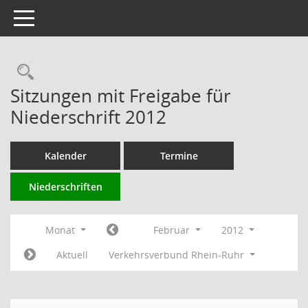
Toggle navigation
Rechercheauswahl
Sitzungen mit Freigabe für
Niederschrift 2012
Kalender
Termine
Niederschriften
Monat
Februar
2012
Aktuell
Verkehrsverbund Rhein-Ruhr