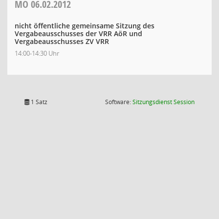
MO
06.02.2012
nicht öffentliche gemeinsame Sitzung des
Vergabeausschusses der VRR AöR und
Vergabeausschusses ZV VRR
14:00-14:30 Uhr
(Wird in
1 Satz
Software:
Sitzungsdienst
Session