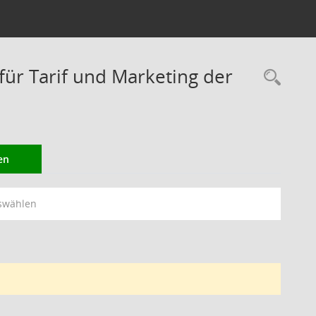
r Tarif und Marketing der
Rec
en
swählen