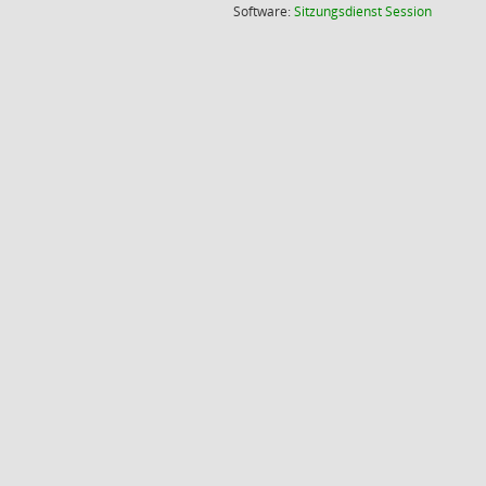
(Wird in
Software:
Sitzungsdienst
Session