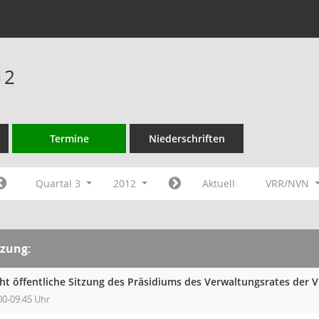
12
Termine
Niederschriften
Quartal 3
2012
Aktuell
VRR/NVN
tzung:
cht öffentliche Sitzung des Präsidiums des Verwaltungsrates der 
00-09:45 Uhr