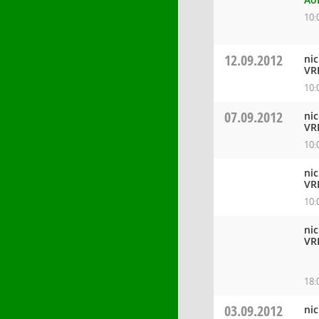
10:
12.09.2012
ni
VR
10:
07.09.2012
ni
VR
10:
ni
VR
10:
ni
VR
18:
03.09.2012
ni