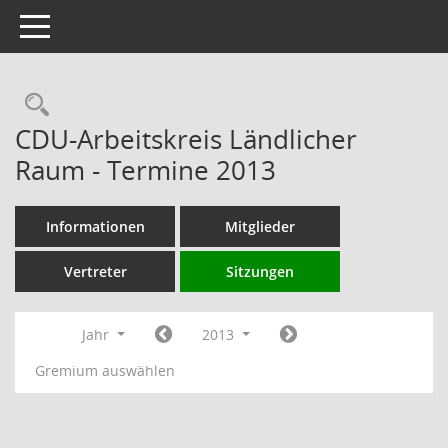
Toggle navigation
Rechercheauswahl
CDU-Arbeitskreis Ländlicher
Raum - Termine 2013
Informationen
Mitglieder
Vertreter
Sitzungen
Jahr
2013
Gremium auswählen