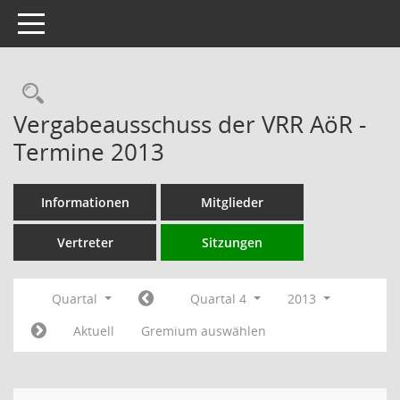
Toggle navigation
Rechercheauswahl
Vergabeausschuss der VRR AöR -
Termine 2013
Informationen
Mitglieder
Vertreter
Sitzungen
Quartal
Quartal 4
2013
Aktuell
Gremium auswählen