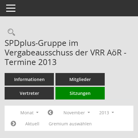
Toggle navigation
Rechercheauswahl
SPDplus-Gruppe im
Vergabeausschuss der VRR AöR -
Termine 2013
Informationen
Mitglieder
Vertreter
Sitzungen
Monat
November
2013
Aktuell
Gremium auswählen