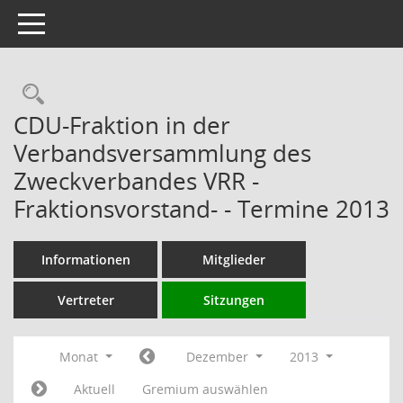
Toggle navigation
Rechercheauswahl
CDU-Fraktion in der
Verbandsversammlung des
Zweckverbandes VRR -
Fraktionsvorstand- - Termine 2013
Informationen
Mitglieder
Vertreter
Sitzungen
Monat
Dezember
2013
Aktuell
Gremium auswählen