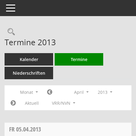
Toggle navigation
Rechercheauswahl
Termine 2013
Kalender
Termine
Niederschriften
Monat
April
2013
Aktuell
VRR/NVN
FR
05.04.2013