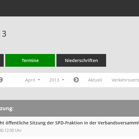
13
Termine
Niederschriften
April
2013
Aktuell
Verkehrsver
tzung:
cht öffentliche Sitzung der SPD-Fraktion in der Verbandsversam
00-12:00 Uhr