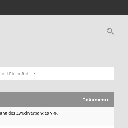
Rec
bund Rhein-Ruhr
Dokumente
mlung des Zweckverbandes VRR