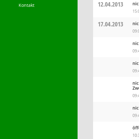
12.04.2013
ni
Kontakt
15:
17.04.2013
ni
09:
ni
09:
ni
09:
ni
Zw
09:
ni
09:
öf
10: