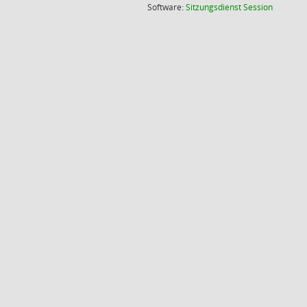
(Wird in
Software:
Sitzungsdienst
Session