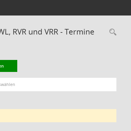
WL, RVR und VRR - Termine
Rec
en
swählen