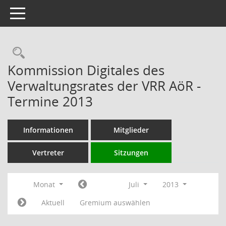
Toggle navigation
Rechercheauswahl
Kommission Digitales des
Verwaltungsrates der VRR AöR -
Termine 2013
Informationen
Mitglieder
Vertreter
Sitzungen
Monat
Juli
2013
Aktuell
Gremium auswählen