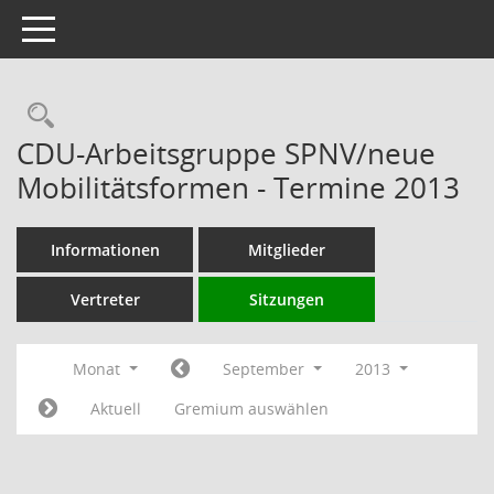
Toggle navigation
Rechercheauswahl
CDU-Arbeitsgruppe SPNV/neue
Mobilitätsformen - Termine 2013
Informationen
Mitglieder
Vertreter
Sitzungen
Monat
September
2013
Aktuell
Gremium auswählen