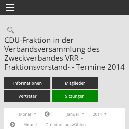
Toggle navigation
Rechercheauswahl
CDU-Fraktion in der
Verbandsversammlung des
Zweckverbandes VRR -
Fraktionsvorstand- - Termine 2014
Informationen
Mitglieder
Vertreter
Sitzungen
Monat
Januar
2014
Aktuell
Gremium auswählen