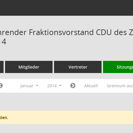
hrender Fraktionsvorstand CDU des 
14
Mitglieder
Vertreter
Sitzung
Januar
2014
Aktuell
Gremium au
den.