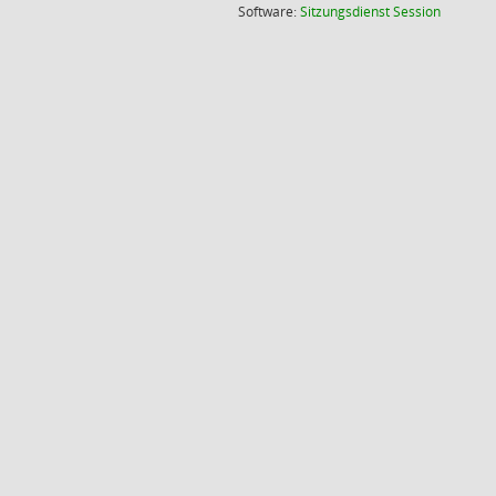
(Wird in
Software:
Sitzungsdienst
Session