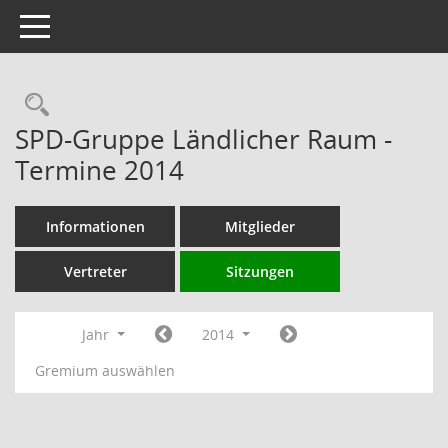
Toggle navigation
Rechercheauswahl
SPD-Gruppe Ländlicher Raum -
Termine 2014
Informationen
Mitglieder
Vertreter
Sitzungen
Jahr
2014
Gremium auswählen