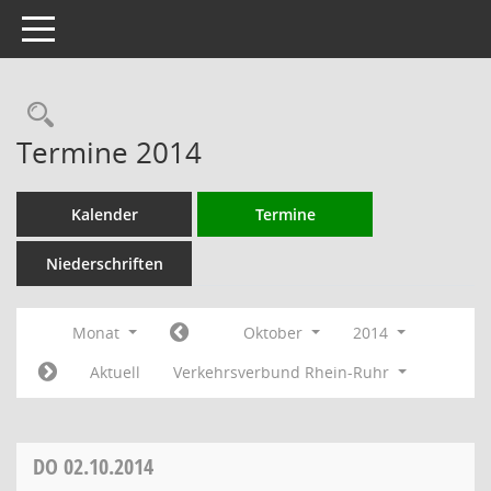
Toggle navigation
Rechercheauswahl
Termine 2014
Kalender
Termine
Niederschriften
Monat
Oktober
2014
Aktuell
Verkehrsverbund Rhein-Ruhr
DO
02.10.2014