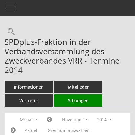
Toggle navigation
Rechercheauswahl
SPDplus-Fraktion in der
Verbandsversammlung des
Zweckverbandes VRR - Termine
2014
Informationen
Mitglieder
Vertreter
Sitzungen
Monat
November
2014
Aktuell
Gremium auswählen