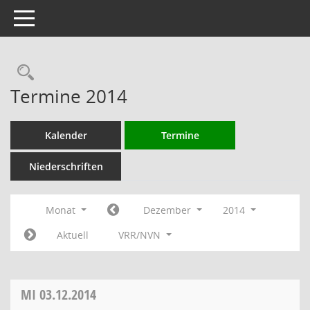
Toggle navigation
Rechercheauswahl
Termine 2014
Kalender
Termine
Niederschriften
Monat
Dezember
2014
Aktuell
VRR/NVN
MI
03.12.2014