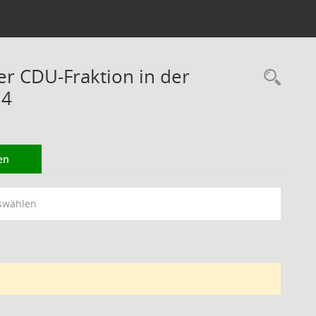
er CDU-Fraktion in der
Rec
14
en
swählen