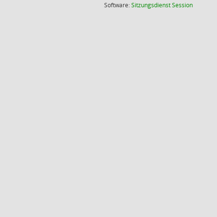
(Wird in
Software:
Sitzungsdienst
Session