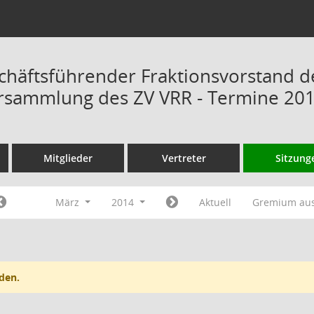
chäftsführender Fraktionsvorstand d
rsammlung des ZV VRR - Termine 20
Mitglieder
Vertreter
Sitzung
März
2014
Aktuell
Gremium au
den.