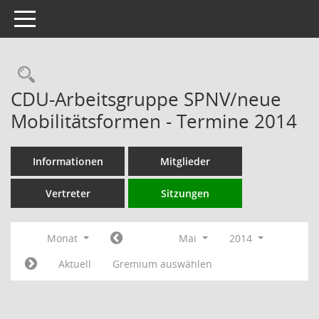
Toggle navigation
Rechercheauswahl
CDU-Arbeitsgruppe SPNV/neue
Mobilitätsformen - Termine 2014
Informationen
Mitglieder
Vertreter
Sitzungen
Monat
Mai
2014
Aktuell
Gremium auswählen