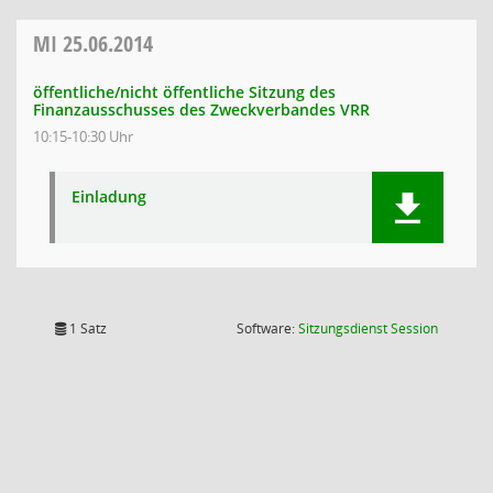
MI
25.06.2014
öffentliche/nicht öffentliche Sitzung des
Finanzausschusses des Zweckverbandes VRR
10:15-10:30 Uhr
Einladung
(Wird in
1 Satz
Software:
Sitzungsdienst
Session