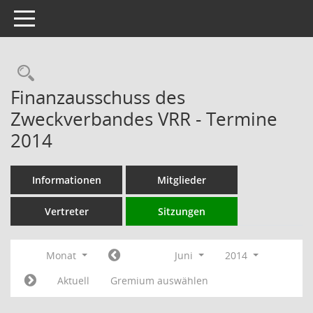
Toggle navigation
Rechercheauswahl
Finanzausschuss des
Zweckverbandes VRR - Termine
2014
Informationen
Mitglieder
Vertreter
Sitzungen
Monat
Juni
2014
Aktuell
Gremium auswählen