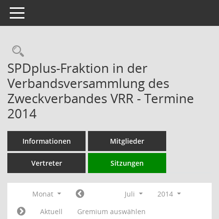
Toggle navigation
Rechercheauswahl
SPDplus-Fraktion in der
Verbandsversammlung des
Zweckverbandes VRR - Termine
2014
Informationen
Mitglieder
Vertreter
Sitzungen
Monat
Juli
2014
Aktuell
Gremium auswählen