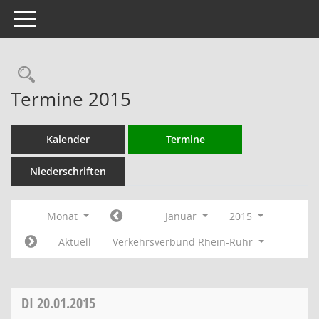
Toggle navigation
Rechercheauswahl
Termine 2015
Kalender
Termine
Niederschriften
Monat
Januar
2015
Aktuell
Verkehrsverbund Rhein-Ruhr
DI
20.01.2015