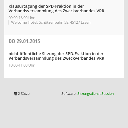
Klausurtagung der SPD-Fraktion in der
Verbandsversammlung des Zweckverbandes VRR
09:00-16:00 Uhr
Welcome Hotel, Schützenbahn 58, 45127 Essen
DO
29.01.2015
nicht öffentliche Sitzung der SPD-Fraktion in der
Verbandsversammlung des Zweckverbandes VRR
10:00-11:00 Uhr
(Wird in
2 Sätze
Software:
Sitzungsdienst
Session