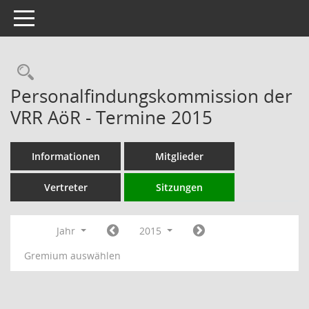
Toggle navigation
Rechercheauswahl
Personalfindungskommission der
VRR AöR - Termine 2015
Informationen
Mitglieder
Vertreter
Sitzungen
Jahr
2015
Gremium auswählen