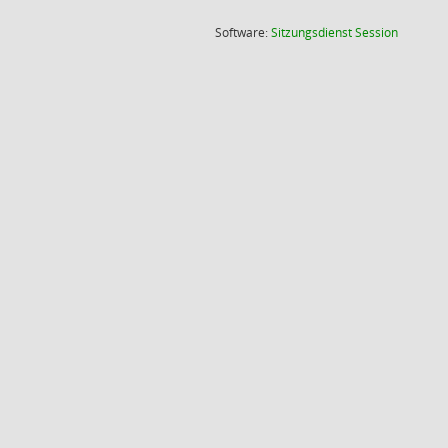
(Wird in
Software:
Sitzungsdienst
Session