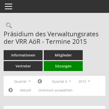
Toggle navigation
Rechercheauswahl
Präsidium des Verwaltungsrates
der VRR AöR - Termine 2015
Informationen
Mitglieder
Vertreter
Sitzungen
Quartal
Quartal 4
2015
Aktuell
Gremium auswählen