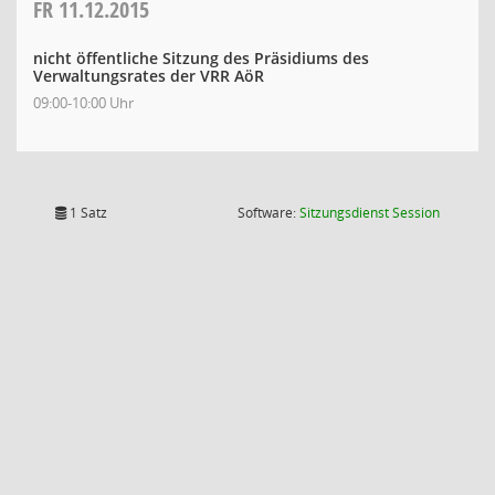
FR
11.12.2015
nicht öffentliche Sitzung des Präsidiums des
Verwaltungsrates der VRR AöR
09:00-10:00 Uhr
(Wird in
1 Satz
Software:
Sitzungsdienst
Session