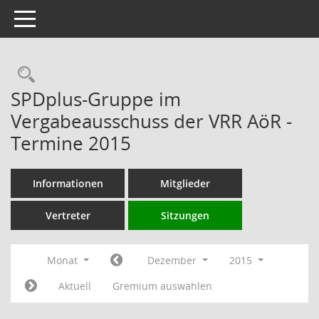
Toggle navigation
Rechercheauswahl
SPDplus-Gruppe im
Vergabeausschuss der VRR AöR -
Termine 2015
Informationen
Mitglieder
Vertreter
Sitzungen
Monat
Dezember
2015
Aktuell
Gremium auswählen