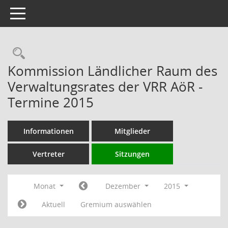
Toggle navigation
Rechercheauswahl
Kommission Ländlicher Raum des
Verwaltungsrates der VRR AöR -
Termine 2015
Informationen
Mitglieder
Vertreter
Sitzungen
Monat
Dezember
2015
Aktuell
Gremium auswählen