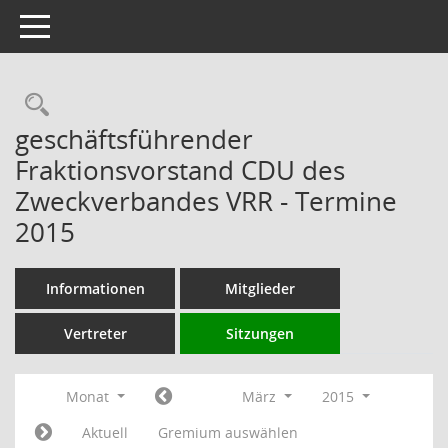
Toggle navigation
Rechercheauswahl
geschäftsführender
Fraktionsvorstand CDU des
Zweckverbandes VRR - Termine
2015
Informationen
Mitglieder
Vertreter
Sitzungen
Monat
März
2015
Aktuell
Gremium auswählen