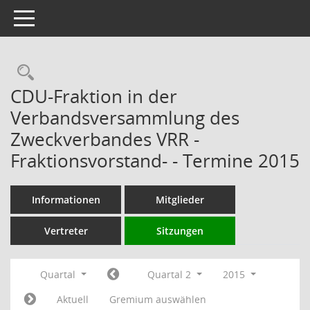
Toggle navigation
Rechercheauswahl
CDU-Fraktion in der
Verbandsversammlung des
Zweckverbandes VRR -
Fraktionsvorstand- - Termine 2015
Informationen
Mitglieder
Vertreter
Sitzungen
Quartal
Quartal 2
2015
Aktuell
Gremium auswählen