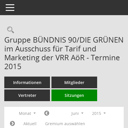
Toggle navigation
Rechercheauswahl
Gruppe BÜNDNIS 90/DIE GRÜNEN
im Ausschuss für Tarif und
Marketing der VRR AöR - Termine
2015
Informationen
Mitglieder
Vertreter
Sitzungen
Monat
Juni
2015
Aktuell
Gremium auswählen