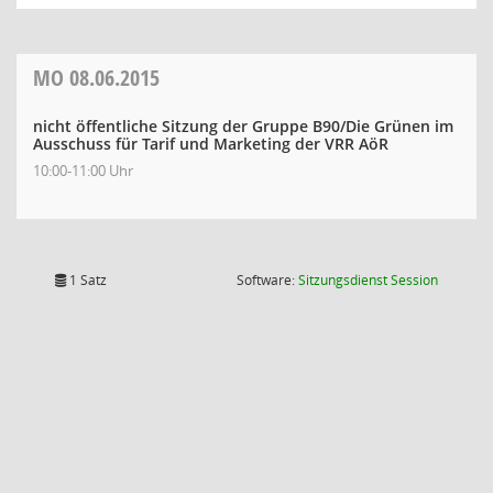
MO
08.06.2015
nicht öffentliche Sitzung der Gruppe B90/Die Grünen im
Ausschuss für Tarif und Marketing der VRR AöR
10:00-11:00 Uhr
(Wird in
1 Satz
Software:
Sitzungsdienst
Session