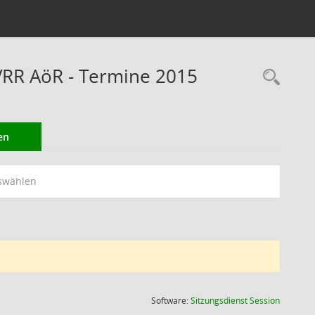
VRR AöR - Termine 2015
Rec
en
swählen
(Wird in
Software:
Sitzungsdienst
Session