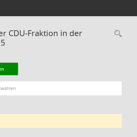
er CDU-Fraktion in der
Rec
15
en
swählen