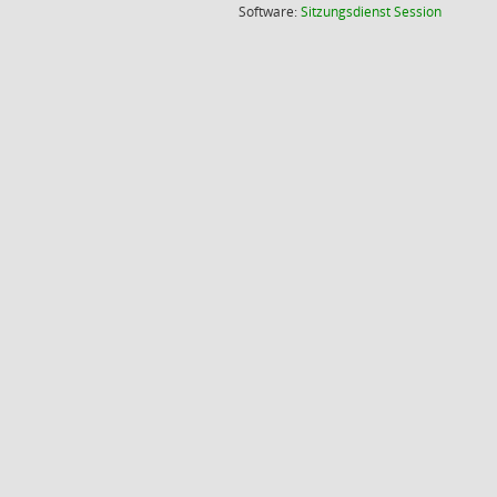
(Wird in
Software:
Sitzungsdienst
Session