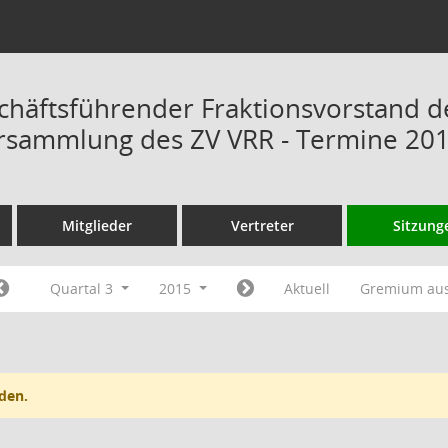
chäftsführender Fraktionsvorstand d
rsammlung des ZV VRR - Termine 20
Mitglieder
Vertreter
Sitzung
Quartal 3
2015
Aktuell
Gremium au
den.