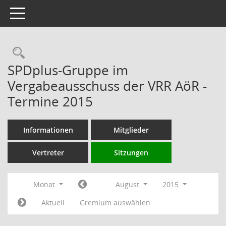
Toggle navigation
Rechercheauswahl
SPDplus-Gruppe im
Vergabeausschuss der VRR AöR -
Termine 2015
Informationen
Mitglieder
Vertreter
Sitzungen
Monat
August
2015
Aktuell
Gremium auswählen