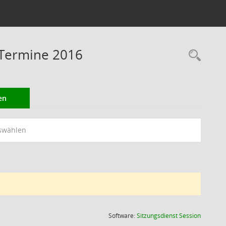
 Termine 2016
Rec
en
swählen
(Wird in
Software:
Sitzungsdienst
Session