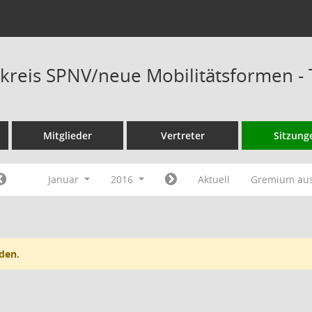
kreis SPNV/neue Mobilitätsformen -
Mitglieder
Vertreter
Sitzung
Januar
2016
Aktuell
Gremium au
den.