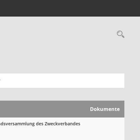
Rec
Dokumente
andsversammlung des Zweckverbandes