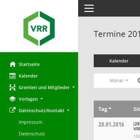
Toggle navigation
Termine 20
Kalender
Startseite
Kalender
Monat
Gremien und Mitglieder
Vorlagen
Tag
Si
Datenschutz/Kontakt
Impressum
28.01.2016
(28
VR
Datenschutz
13: