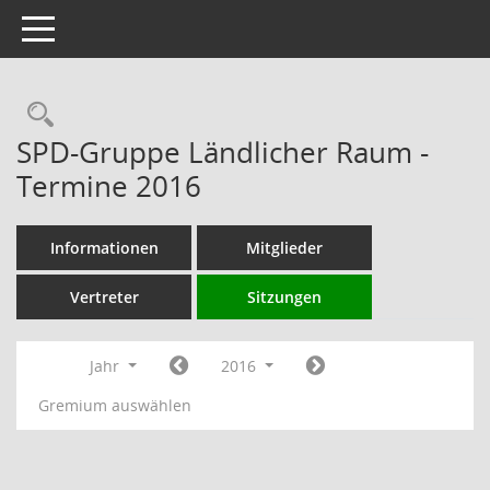
Toggle navigation
Rechercheauswahl
SPD-Gruppe Ländlicher Raum -
Termine 2016
Informationen
Mitglieder
Vertreter
Sitzungen
Jahr
2016
Gremium auswählen