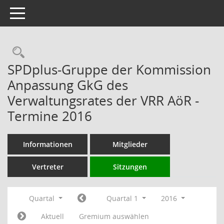
Toggle navigation
Rechercheauswahl
SPDplus-Gruppe der Kommission
Anpassung GkG des
Verwaltungsrates der VRR AöR -
Termine 2016
Informationen
Mitglieder
Vertreter
Sitzungen
Quartal
Quartal 1
2016
Aktuell
Gremium auswählen