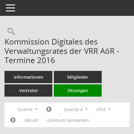
Toggle navigation
Rechercheauswahl
Kommission Digitales des
Verwaltungsrates der VRR AöR -
Termine 2016
Informationen
Mitglieder
Vertreter
Sitzungen
Quartal
Quartal 4
2016
Aktuell
Gremium auswählen