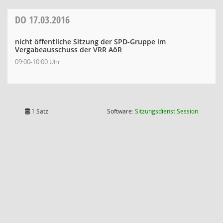
DO
17.03.2016
nicht öffentliche Sitzung der SPD-Gruppe im
Vergabeausschuss der VRR AöR
09:00-10:00 Uhr
(Wird in
1 Satz
Software:
Sitzungsdienst
Session