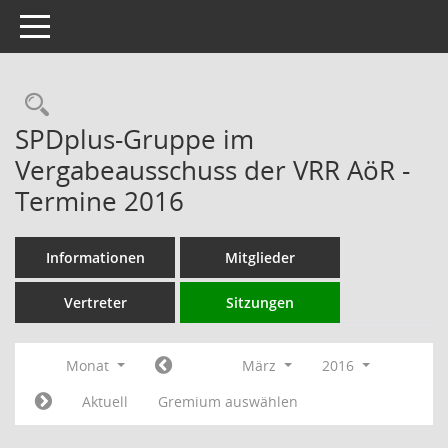
Toggle navigation
Rechercheauswahl
SPDplus-Gruppe im
Vergabeausschuss der VRR AöR -
Termine 2016
Informationen
Mitglieder
Vertreter
Sitzungen
Monat
März
2016
Aktuell
Gremium auswählen