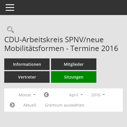
Toggle navigation
Rechercheauswahl
CDU-Arbeitskreis SPNV/neue
Mobilitätsformen - Termine 2016
Informationen
Mitglieder
Vertreter
Sitzungen
Monat
April
2016
Aktuell
Gremium auswählen