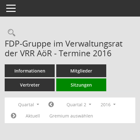
Toggle navigation
Rechercheauswahl
FDP-Gruppe im Verwaltungsrat
der VRR AöR - Termine 2016
Informationen
Mitglieder
Vertreter
Sitzungen
Quartal
Quartal 2
2016
Aktuell
Gremium auswählen