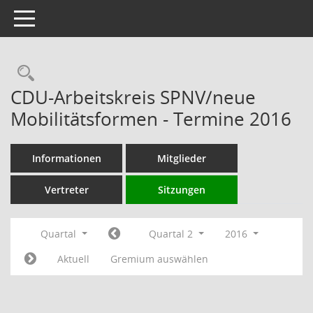
Toggle navigation
Rechercheauswahl
CDU-Arbeitskreis SPNV/neue
Mobilitätsformen - Termine 2016
Informationen
Mitglieder
Vertreter
Sitzungen
Quartal
Quartal 2
2016
Aktuell
Gremium auswählen