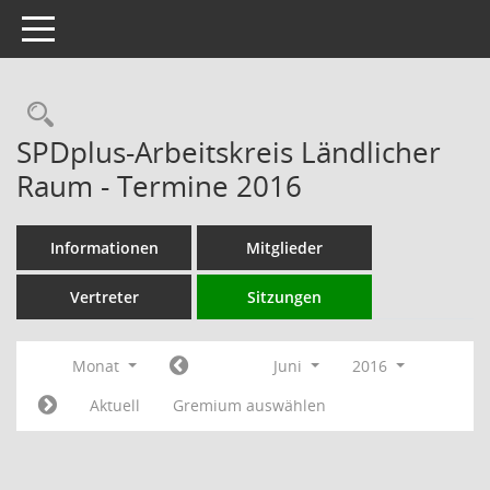
Toggle navigation
Rechercheauswahl
SPDplus-Arbeitskreis Ländlicher
Raum - Termine 2016
Informationen
Mitglieder
Vertreter
Sitzungen
Monat
Juni
2016
Aktuell
Gremium auswählen